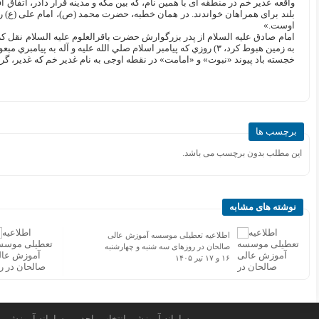
واقعه غدیر خم در منطقه ای با همین نام، که بین مکه و مدینه قرار دادر، اتفاق ا
بلند برای همراهان خواندند. در همان خطبه، حضرت محمد (ص)، امام علی (ع) ر
اوست.»
به زمين هبوط کرد، ۳) روزي که پيامبر اسلام صلي الله عليه و آله به پيامبري مبعوث شد، و ۴) روز عيد غدير خم»
خجسته باد پیوند «نبوت» و «امامت» در نقطه اوجی به نام غدیر خم که غدیر، گ
برچسب ها
این مطلب بدون برچسب می باشد.
نوشته های مشابه
اطلاعیه تعطیلی موسسه آموزش عالی
صالحان در روزهای سه شنبه و چهارشنبه
۱۶ و ۱۷ تیر ۱۴۰۵
سامانه آموزشی انتخاب واحد
سامانه آموزش م