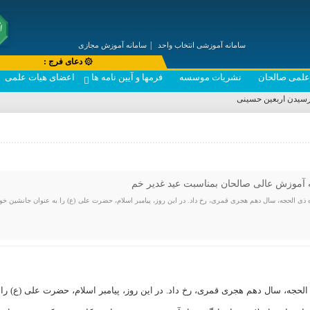
سامانه آموزشی انتخاب واحد
سامانه آموزش مجازی
۞ دعای فرج :
 علمی صالحان
نشریات موسسه
فرمها و آیین نامه ها
اعضای هیات علمی
سیدن اربعین حسینی
آموزش عالی صالحان بمناسبت عید غدیر خم
ذی الحجه، سال دهم هجری قمری، رخ داد. در این روز، پیامبر اسلام، حضرت علی (ع) را به عنوان جانشین خو
لحجه، سال دهم هجری قمری، رخ داد. در این روز، پیامبر اسلام، حضرت علی (ع) را 