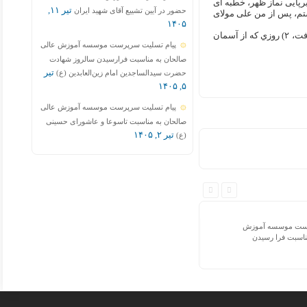
برپایی نماز ظهر، خطبه ای
تیر ۱۱,
حضور در آیین تشییع آقای شهید ایران
تم، پس از من علی مولای
۱۴۰۵
امام صادق عليه السلام از پدر بزرگوارش حضرت باقرالعلوم عليه السلام نقل کرد که فرمود: «شيطان چهار بار ناله نوميدي سر داد؛ ۱) روزي که مورد لعن خدا قرار گرفت، ۲) روزي که از آسمان
پیام تسلیت سرپرست موسسه آموزش عالی
صالحان به مناسبت فرارسیدن سالروز شهادت
تیر
حضرت سیدالساجدین امام زین‌العابدین (ع)
۵, ۱۴۰۵
پیام تسلیت سرپرست موسسه آموزش عالی
صالحان به مناسبت تاسوعا و عاشورای حسینی
تیر ۲, ۱۴۰۵
(ع)
رست موسسه آموزش
ناسبت فرا رسیدن