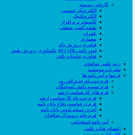
کاردانی پیوسته
الکترونیک عمومی
الکتروتکنیک
کامپیوتر نرم افزار
نقشه کشی صنعتی
عمران
معماری
فناوری پرورش دام
امور دامی &#۸۲۱۱; تکنولوژی پرورش طیور
فناوری تولیدات باغی
رتبه علمی صالحان
نشریات موسسه
فرمها و آیین نامه ها
فرم ثبت نام جدید الوررود
فرم تسویه دانش آموختگان
فرم های کارشناسی ارشد
فرم ثبت نام کارشناسی ارشد
فرم درخواست دفاع پایان نامه
آخرین نسخه تدوین پایان نامه
فرم خام پروپوزال-صالحان
آیین نامه استخدامی
اعضای هیات علمی
کادر اداری موسسه