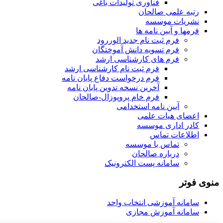
فناوری تولیدات باغی
رتبه علمی صالحان
نشریات موسسه
فرمها و آیین نامه ها
فرم ثبت نام جدید الوررود
فرم تسویه دانش آموختگان
فرم های کارشناسی ارشد
فرم ثبت نام کارشناسی ارشد
فرم درخواست دفاع پایان نامه
آخرین نسخه تدوین پایان نامه
فرم خام پروپوزال-صالحان
آیین نامه استخدامی
اعضای هیات علمی
کادر اداری موسسه
اطلاعات تماس
تماس با موسسه
درباره صالحان
سامانه پست الکترونیک
منوی فوتر
سامانه آموزشی انتخاب واحد
سامانه آموزش مجازی