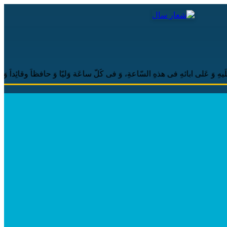
ابائهِ فی هذهِ السّاعةِ، وَ فی کُلّ ساعَة وَلیّا وَ حافظاً وقائِداً وَ ناصِراً وَ دَلیلاً 