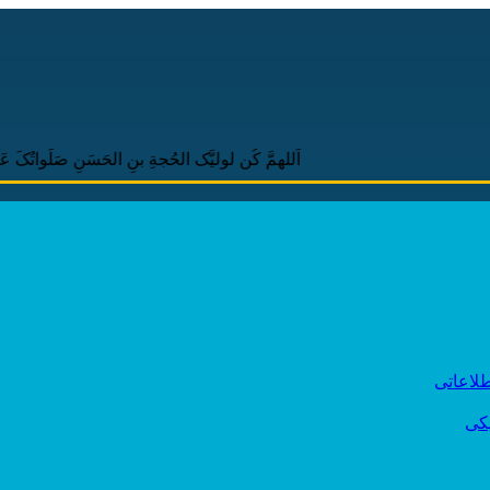
اَللهمَّ کُن لولیَّک الحُجةِ بنِ الحَسَنِ صَلَواتُکَ عَلَیهِ وَ عَلی 
لاعاتی