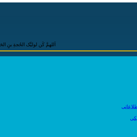
اَللهمَّ کُن لولیَّک الحُجةِ بنِ الحَسَنِ صَلَواتُ
لاعاتی