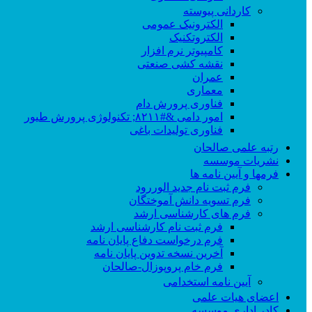
کاردانی پیوسته
الکترونیک عمومی
الکتروتکنیک
کامپیوتر نرم افزار
نقشه کشی صنعتی
عمران
معماری
فناوری پرورش دام
امور دامی &#۸۲۱۱; تکنولوژی پرورش طیور
فناوری تولیدات باغی
رتبه علمی صالحان
نشریات موسسه
فرمها و آیین نامه ها
فرم ثبت نام جدید الوررود
فرم تسویه دانش آموختگان
فرم های کارشناسی ارشد
فرم ثبت نام کارشناسی ارشد
فرم درخواست دفاع پایان نامه
آخرین نسخه تدوین پایان نامه
فرم خام پروپوزال-صالحان
آیین نامه استخدامی
اعضای هیات علمی
کادر اداری موسسه