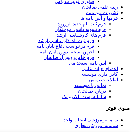
فناوری تولیدات باغی
رتبه علمی صالحان
نشریات موسسه
فرمها و آیین نامه ها
فرم ثبت نام جدید الوررود
فرم تسویه دانش آموختگان
فرم های کارشناسی ارشد
فرم ثبت نام کارشناسی ارشد
فرم درخواست دفاع پایان نامه
آخرین نسخه تدوین پایان نامه
فرم خام پروپوزال-صالحان
آیین نامه استخدامی
اعضای هیات علمی
کادر اداری موسسه
اطلاعات تماس
تماس با موسسه
درباره صالحان
سامانه پست الکترونیک
منوی فوتر
سامانه آموزشی انتخاب واحد
سامانه آموزش مجازی