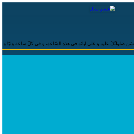
کَ عَلَیهِ وَ عَلی ابائهِ فی هذهِ السّاعةِ، وَ فی کُلّ ساعَة وَلیّا وَ حافظاً وقائِداً وَ 